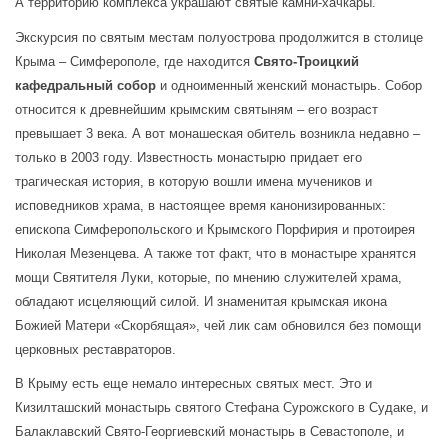
А территорию комплекса украшают святые камни-хачкары.
Экскурсия по святым местам полуострова продолжится в столице 
Крыма – Симферополе, где находится 
Свято-Троицкий 
кафедральный собор
 и одноименный женский монастырь. Собор 
относится к древнейшим крымским святыням – его возраст 
превышает 3 века. А вот монашеская обитель возникла недавно – 
только в 2003 году. Известность монастырю придает его 
трагическая история, в которую вошли имена мучеников и 
исповедников храма, в настоящее время канонизированных: 
епископа Симферопольского и Крымского Порфирия и протоирея 
Николая Мезенцева. А также тот факт, что в монастыре хранятся 
мощи Святителя Луки, которые, по мнению служителей храма, 
обладают исцеляющий силой. И знаменитая крымская икона 
Божией Матери «Скорбящая», чей лик сам обновился без помощи 
церковных реставраторов.
В Крыму есть еще немало интересных святых мест. Это и 
Кизилташский монастырь святого Стефана Сурожского в Судаке, и 
Балаклавский Свято-Георгиевский монастырь в Севастополе, и 