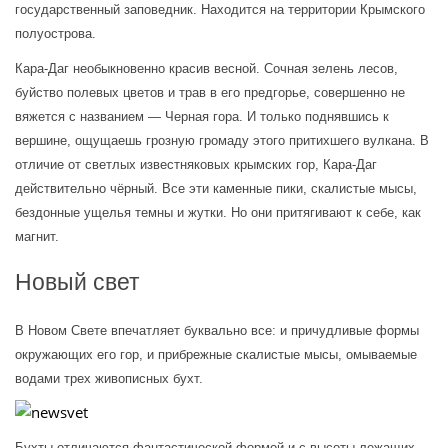
государственный заповедник. Находится на территории Крымского 
полуострова.
Кара-Даг необыкновенно красив весной. Сочная зелень лесов, 
буйство полевых цветов и трав в его предгорье, совершенно не 
вяжется с названием — Черная гора. И только поднявшись к 
вершине, ощущаешь грозную громаду этого притихшего вулкана. В 
отличие от светлых известняковых крымских гор, Кара-Даг 
действительно чёрный. Все эти каменные пики, скалистые мысы, 
бездонные ущелья темны и жутки. Но они притягивают к себе, как 
магнит.
Новый свет
В Новом Свете впечатляет буквально все: и причудливые формы 
окружающих его гор, и прибрежные скалистые мысы, омываемые 
водами трех живописных бухт.
Бухты отличаются фантастической формой и с высоты лежащих 