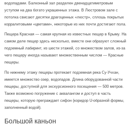
водопадами. Балконный зал разделен двенадцатиметровым 
уступом на два богато украшенных этажа. В Люстровом зале с 
потолка свисают десятки драгоценных «люстр», сплошь покрытых 
корралитовыми «цветами», некоторые из них почти достигают пола.
Пещера Красная — самая крупная из известных пещер в Крыму. На 
самом деле пещер здесь несколько, вместе они образуют сложный 
подземный лабиринт, из шести этажей, со множеством залов, из-за 
чего пещеру иногда называют множественным числом — Красные 
пещеры.
По нижнему этажу пещеры протекает подземная река Су-Учхан, 
имеется множество озер, водопадов. Длина оборудованной части 
пещеры, доступной для экскурсионного посещения — 500 метров. 
Также возможно погружение с аквалангом и доступ в часть 
пещеры, которую преграждает сифон (коридор U-образной формы, 
заполненный водой).
Большой каньон