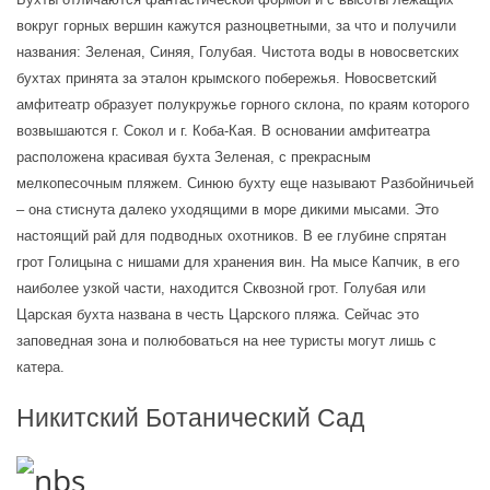
вокруг горных вершин кажутся разноцветными, за что и получили 
названия: Зеленая, Синяя, Голубая. Чистота воды в новосветских 
бухтах принята за эталон крымского побережья. Новосветский 
амфитеатр образует полукружье горного склона, по краям которого 
возвышаются г. Сокол и г. Коба-Кая. В основании амфитеатра 
расположена красивая бухта Зеленая, с прекрасным 
мелкопесочным пляжем. Синюю бухту еще называют Разбойничьей 
– она стиснута далеко уходящими в море дикими мысами. Это 
настоящий рай для подводных охотников. В ее глубине спрятан 
грот Голицына с нишами для хранения вин. На мысе Капчик, в его 
наиболее узкой части, находится Сквозной грот. Голубая или 
Царская бухта названа в честь Царского пляжа. Сейчас это 
заповедная зона и полюбоваться на нее туристы могут лишь с 
катера.
Никитский Ботанический Сад