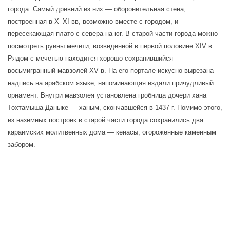
города. Самый древний из них — оборонительная стена, 
построенная в X–XI вв, возможно вместе с городом, и 
пересекающая плато с севера на юг. В старой части города можно 
посмотреть руины мечети, возведенной в первой половине XIV в. 
Рядом с мечетью находится хорошо сохранившийся 
восьмигранный мавзолей XV в. На его портале искусно вырезана 
надпись на арабском языке, напоминающая издали причудливый 
орнамент. Внутри мавзолея установлена гробница дочери хана 
Тохтамыша Даныке — ханым, скончавшейся в 1437 г. Помимо этого, 
из наземных построек в старой части города сохранились два 
караимских молитвенных дома — кенасы, огороженные каменным 
забором.