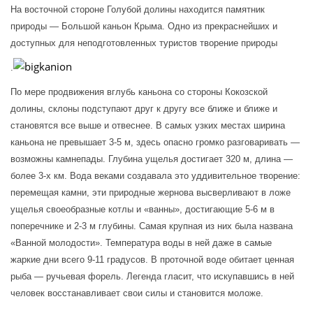
На восточной стороне Голубой долины находится памятник 
природы — Большой каньон Крыма. Одно из прекраснейших и 
доступных для неподготовленных туристов творение природы
.
По мере продвижения вглубь каньона со стороны Кокозской 
долины, склоны подступают друг к другу все ближе и ближе и 
становятся все выше и отвеснее. В самых узких местах ширина 
каньона не превышает 3-5 м, здесь опасно громко разговаривать — 
возможны камнепады. Глубина ущелья достигает 320 м, длина — 
более 3-х км. Вода веками создавала это уддивительное творение: 
перемещая камни, эти природные жернова высверливают в ложе 
ущелья своеобразные котлы и «ванны», достигающие 5-6 м в 
поперечнике и 2-3 м глубины. Самая крупная из них была названа 
«Ванной молодости». Температура воды в ней даже в самые 
жаркие дни всего 9-11 градусов. В проточной воде обитает ценная 
рыба — ручьевая форель. Легенда гласит, что искупавшись в ней 
человек восстанавливает свои силы и становится моложе.