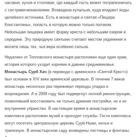
часовня, кухня и столовая, где каждый гость может потрапезничать 
с сестрами-монахинями. Возведена купальня, куда впадают воды 
целебного источника. Есть в монастыре и святая «Пещера 
Константины», попасть в которую можно только ползком. 
Небольшая пещерка имеет форму креста с небольшим озером в 
середине. Эту природную святыню считают местом уединения и 
молитв лишь тех, чья вера особенно сильна.
Недалеко от Топловского монастыря расположен еще один храм, 
история которого уходит корнями в давнее средневековье. 
Монастырь Сурб Хач
 (в переводе с армянского «Святой Крест») 
был основан в XIV веке армянской церковью. В течение 7 веков 
монастырь несколько раз переживал периоды упадка и 
возрождения. А в 2009 году был подвергнут полной реконструкции, 
позволившей восстановить не только древние постройки, но и их 
внутреннее убранство. В настоящее время в монастырском 
комплексе расположен музей и проходят службы. Гости комплекса 
могут посетить центральную церковь Сурб-Ншан, кельи и 
трапезную. В монастырском саду возведены лестницы и фонтаны. 