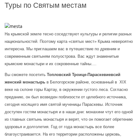
Туры по Святым местам
На крымской земле тесно соседствуют культуры и религии разных 
национальностей. Поэтому карта «святых мест» Крыма невероятно 
интересна. Мы приглашаем вас в путешествие по древним и 
современным святыням полуострова. Вас ждут знаменитые 
крымские монастыри и их сокровенные тайны….
Вы сможете посетить 
Топловский Троице-Параскевиевсий 
женский монастырь 
в Белогорском районе, основанный в  XIX 
веке на склоне горы Картау, в окружении густого леса. Согласно 
преданию, он был возведен поблизости от целебного источника, 
сегодня носящего имя святой мученицы Параскевы. Источник 
доступен гостям монастыря и в наши дни: монахини чтут его одной 
из главных святынь монастыря и верят, что он помогает обретению 
здоровья и долголетия. Год от года монастырь все более 
благоустраивается. На его территории расположены церковь, 