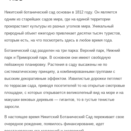
Никитский ботанический сад основан в 1812 году. Он является 
одним из старейших садов мира, где на единой территории 
произрастают культуры из разных уголков мира. Уникальный 
природный объект ежегодно привлекает десятки тысяч туристов, 
которым есть, на что посмотреть здесь в любое время года.
Ботанический сад разделен на три парка: Верхний парк, Нижний 
парк и Приморский парк. В основном они имеют свободную 
пейзажную планировку. Растения в саду высажены не по 
систематическому принципу, а комбинированными группами с 
высоким декоративным эффектом. Извилистые дорожки петляют 
по террасам сада, приводя посетителей то на открытые смотровые 
площадки, с которых открывается великолепный вид на море и на 
макушки вековых деревьев — гигантов, то в густые тенистые 
заросли. 
В настоящее время Никитский Ботанический Сад переживает свое 
очередное рождение, появилось финансирование, идет 
восстановление его коллекций и экспозиций.