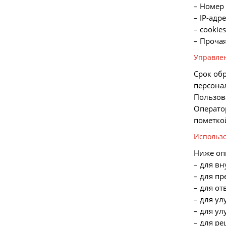
– Номер
– IP-адр
– cookie
– Проча
Управле
Срок об
персона
Пользов
Операто
пометко
Использ
Ниже оп
– для вн
– для п
– для от
– для ул
– для у
– для р