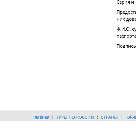
Серия и 
Предост
них дов
Ф.И.О. 
паспорт
Подпись 
Главная
:
ТУРЫ ПО РОССИИ
:
СТРАНЫ
:
ГОРЯ
Туристическая фирма «Дали» © 2026
Адрес:
г.Тюмень, ул.Комсомольская, 22. оф.410