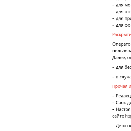
– для м
– для о
– для п
– для ф
Раскрыт
Операто
пользов
Далее, 
– для б
– в случ
Прочая 
– Редак
– Срок 
– Насто
сайте
ht
– Дети н